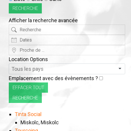
d’affichage
RECHERCHE
des
Afficher la recherche avancée
résultats
Recherche
de
Dates
la
recherche
Proche
de
Location Options
...
Pays
Emplacement avec des évènements ?
EFFACER TOUT
RECHERCHE
Tinta Social
Miskolc, Miskolc
Tourcoing