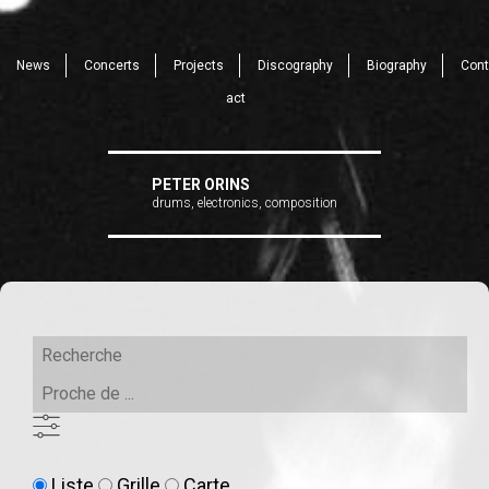
News
Concerts
Projects
Discography
Biography
Cont
act
PETER ORINS
drums, electronics, composition
Recherche
Proche
de
...
LISTE
Type
Liste
Grille
Carte