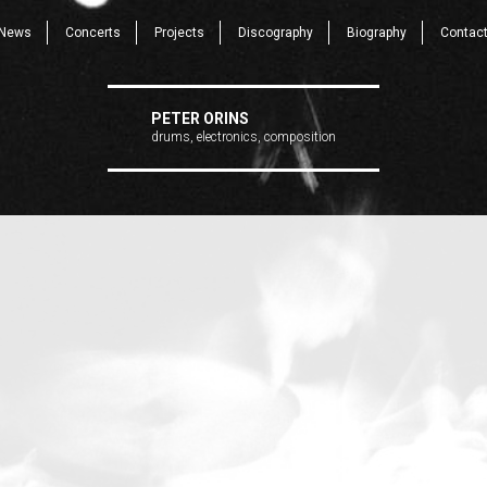
News
Concerts
Projects
Discography
Biography
Contac
PETER ORINS
drums, electronics, composition