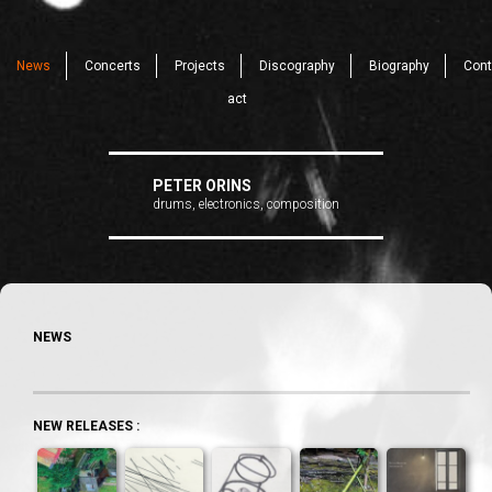
News
Concerts
Projects
Discography
Biography
Cont
act
PETER ORINS
drums, electronics, composition
NEWS
NEW RELEASES :