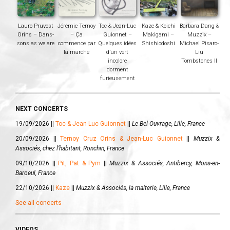
Lauro Pruvost
Jérémie Ternoy
Toc & Jean-Luc
Kaze & Koichi
Barbara Dang &
Orins – Dans-
– Ça
Guionnet –
Makigami –
Muzzix –
sons as we are
commence par
Quelques idées
Shishiodoshi
Michael Pisaro-
la marche
d’un vert
Liu
incolore
Tombstones II
dorment
furieusement
NEXT CONCERTS
19/09/2026 ||
Toc & Jean-Luc Guionnet
||
Le Bel Ouvrage, Lille, France
20/09/2026 ||
Ternoy Cruz Orins & Jean-Luc Guionnet
||
Muzzix &
Associés, chez l’habitant, Ronchin, France
09/10/2026 ||
Pit, Pat & Pym
||
Muzzix & Associés, Antibercy, Mons-en-
Baroeul, France
22/10/2026 ||
Kaze
||
Muzzix & Associés, la malterie, Lille, France
See all concerts
VIDEOS