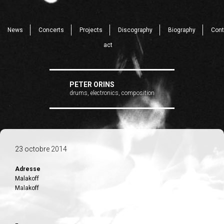
News
Concerts
Projects
Discography
Biography
Cont
act
PETER ORINS
drums, electronics, composition
23 octobre 2014
Adresse
Malakoff
Malakoff