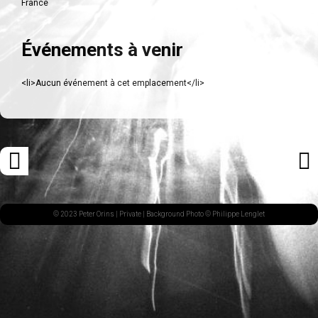
France
Événements à venir
<li>Aucun événement à cet emplacement</li>
Navigation
«
ARTI
des
ARTICLE
SUI
articles
PRÉCÉDENT
»
© 2023 Peter Orins |
Private
| Background Photo © Philippe Lenglet