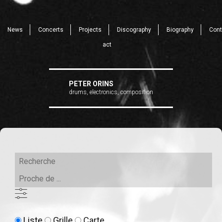
News
Concerts
Projects
Discography
Biography
Cont
act
PETER ORINS
drums, electronics, composition
Recherche
Proche
de
...
LISTE
Type
Liste
Grille
Carte