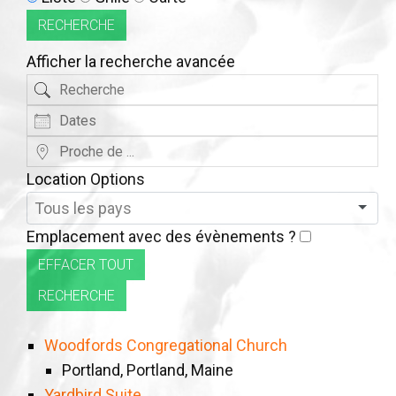
d’affichage
RECHERCHE
des
Afficher la recherche avancée
résultats
Recherche
de
Dates
la
recherche
Proche
de
Location Options
...
Pays
Emplacement avec des évènements ?
EFFACER TOUT
RECHERCHE
Woodfords Congregational Church
Portland, Portland, Maine
Yardbird Suite