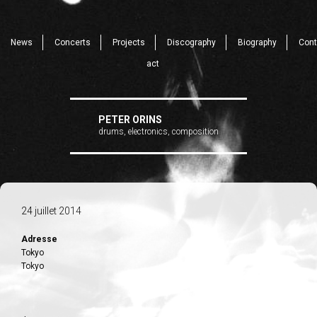
News
Concerts
Projects
Discography
Biography
Cont
act
PETER ORINS
drums, electronics, composition
24 juillet 2014
Adresse
Tokyo
Tokyo