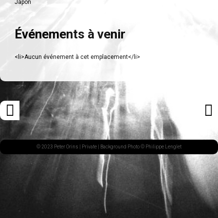
Japon
Événements à venir
<li>Aucun événement à cet emplacement</li>
Navigation
«
ARTI
des
ARTICLE
SUI
articles
PRÉCÉDENT
»
© 2023 Peter Orins |
Private
| Background Photo © Philippe Lenglet