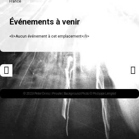
France
Événements à venir
<li>Aucun événement à cet emplacement</li>
Navigation
«
ARTI
des
ARTICLE
SUI
articles
PRÉCÉDENT
»
© 2023 Peter Orins |
Private
| Background Photo © Philippe Lenglet