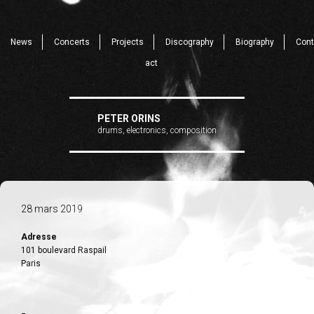
News
Concerts
Projects
Discography
Biography
Cont
act
PETER ORINS
drums, electronics, composition
28 mars 2019
Adresse
101 boulevard Raspail
Paris