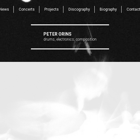
News
Concerts
Projects
Discography
Biography
Contac
PETER ORINS
drums, electronics, composition