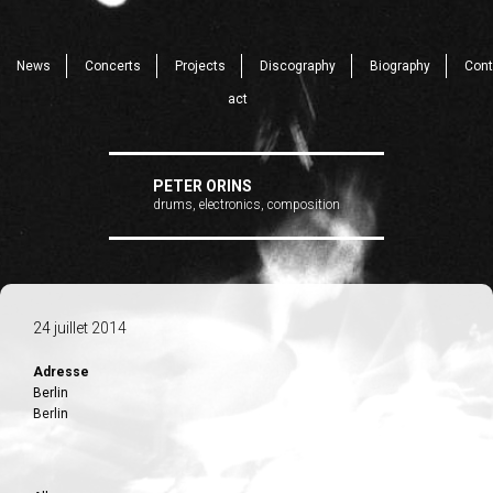
News
Concerts
Projects
Discography
Biography
Cont
act
PETER ORINS
drums, electronics, composition
24 juillet 2014
Adresse
Berlin
Berlin