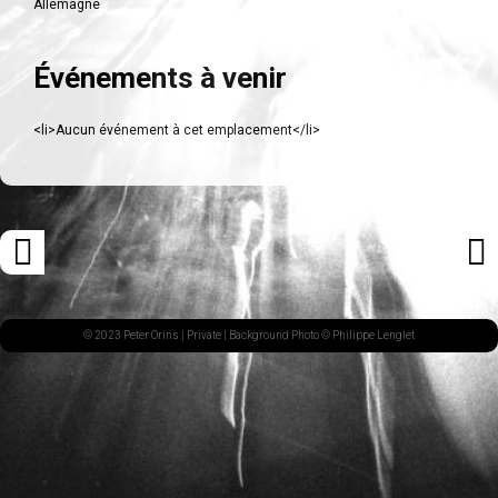
Allemagne
Événements à venir
<li>Aucun événement à cet emplacement</li>
Navigation
«
ARTI
des
ARTICLE
SUI
articles
PRÉCÉDENT
»
© 2023 Peter Orins |
Private
| Background Photo © Philippe Lenglet