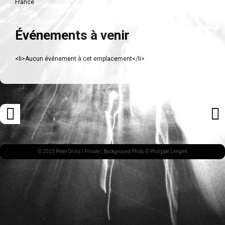
France
Événements à venir
<li>Aucun événement à cet emplacement</li>
Navigation
«
ARTI
des
ARTICLE
SUI
articles
PRÉCÉDENT
»
© 2023 Peter Orins |
Private
| Background Photo © Philippe Lenglet