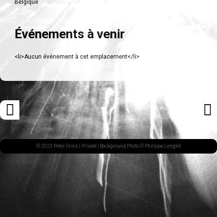
Belgique
Événements à venir
<li>Aucun événement à cet emplacement</li>
Navigation
«
ARTI
des
ARTICLE
SUI
articles
PRÉCÉDENT
»
© 2023 Peter Orins |
Private
| Background Photo © Philippe Lenglet