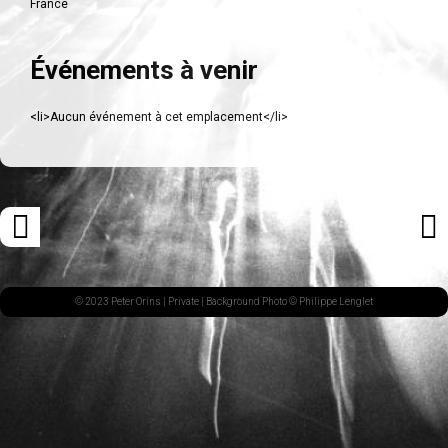
France
Événements à venir
<li>Aucun événement à cet emplacement</li>
Navigation
«
ARTI
des
ARTICLE
SUI
articles
PRÉCÉDENT
»
© 2023 Peter Orins |
Private
| Background Photo © Philippe Lenglet