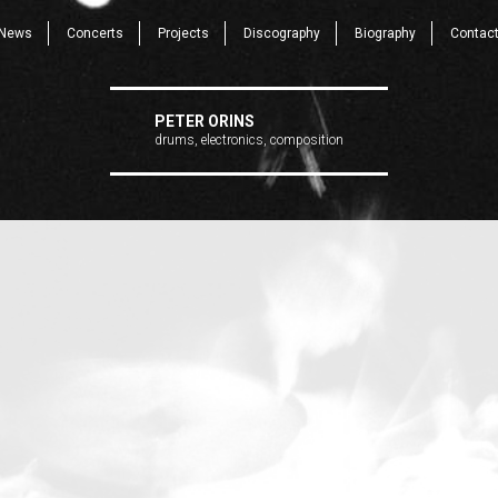
News
Concerts
Projects
Discography
Biography
Contac
PETER ORINS
drums, electronics, composition