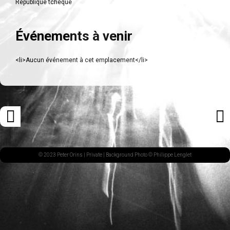
République tchèque
Événements à venir
<li>Aucun événement à cet emplacement</li>
Navigation
«
ARTI
des
ARTICLE
SUI
articles
PRÉCÉDENT
»
© 2023 Peter Orins |
Private
| Background Photo © Philippe Lenglet