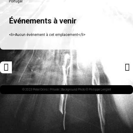
Portugal
Événements à venir
<li>Aucun événement à cet emplacement</li>
Navigation
«
ARTI
des
ARTICLE
SUI
articles
PRÉCÉDENT
»
© 2023 Peter Orins |
Private
| Background Photo © Philippe Lenglet