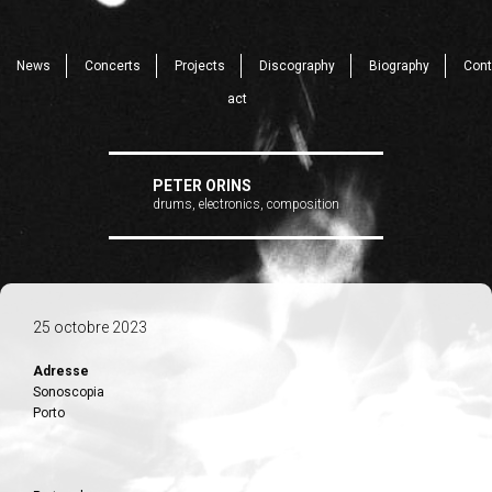
News
Concerts
Projects
Discography
Biography
Cont
act
PETER ORINS
drums, electronics, composition
25 octobre 2023
Adresse
Sonoscopia
Porto