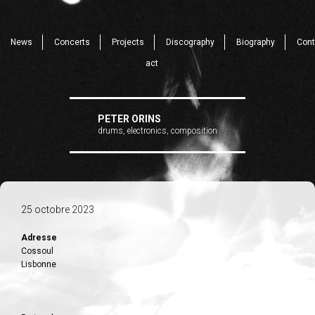
News
Concerts
Projects
Discography
Biography
Cont
act
PETER ORINS
drums, electronics, composition
25 octobre 2023
Adresse
Cossoul
Lisbonne