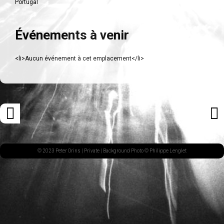
Portugal
Événements à venir
<li>Aucun événement à cet emplacement</li>
Navigation
«
ARTI
des
ARTICLE
SUI
articles
PRÉCÉDENT
»
© 2023 Peter Orins |
Private
| Background Photo © Philippe Lenglet