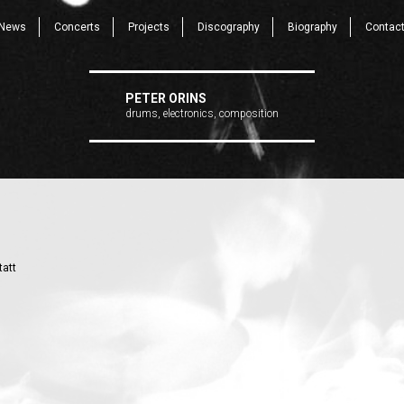
News
Concerts
Projects
Discography
Biography
Contac
PETER ORINS
drums, electronics, composition
att