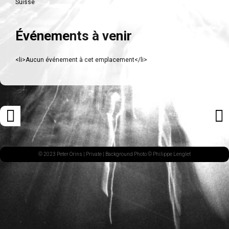
Suisse
Événements à venir
<li>Aucun événement à cet emplacement</li>
Navigation
«
ARTI
des
ARTICLE
SUI
articles
PRÉCÉDENT
»
© 2023 Peter Orins |
Private
| Background Photo © Philippe Lenglet