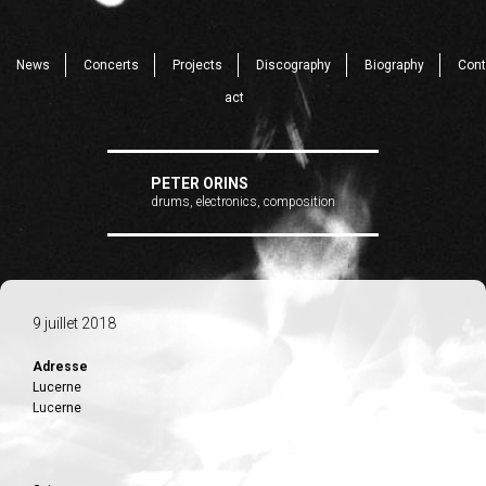
News
Concerts
Projects
Discography
Biography
Cont
act
PETER ORINS
drums, electronics, composition
9 juillet 2018
Adresse
Lucerne
Lucerne