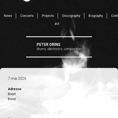
News
Concerts
Projects
Discography
Biography
Cont
act
PETER ORINS
drums, electronics, composition
7 mai 2026
Adresse
Brest
Brest