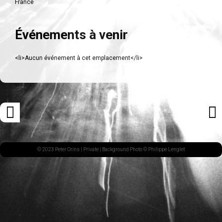
France
Événements à venir
<li>Aucun événement à cet emplacement</li>
Navigation
«
ARTI
des
ARTICLE
SUI
articles
PRÉCÉDENT
»
© 2023 Peter Orins |
Private
| Background Photo © Philippe Lenglet