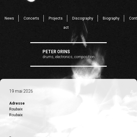
News
Concerts
Projects
Discography
Biography
Cont
act
PETER ORINS
drums, electronics, composition
19 mai 2026
Adresse
Roubaix
Roubaix