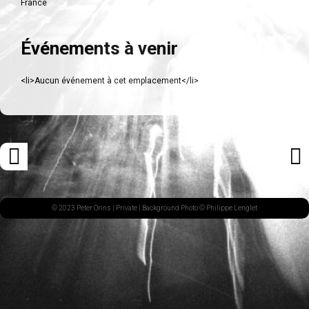
France
Événements à venir
<li>Aucun événement à cet emplacement</li>
Navigation
«
ARTI
des
ARTICLE
SUI
articles
PRÉCÉDENT
»
© 2023 Peter Orins |
Private
| Background Photo © Philippe Lenglet