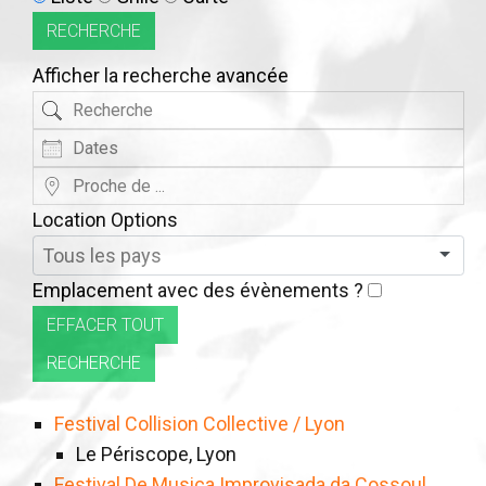
d’affichage
RECHERCHE
des
Afficher la recherche avancée
résultats
Recherche
de
Dates
la
recherche
Proche
de
Location Options
...
Pays
Emplacement avec des évènements ?
EFFACER TOUT
RECHERCHE
Festival Collision Collective / Lyon
Le Périscope, Lyon
Festival De Musica Improvisada da Cossoul