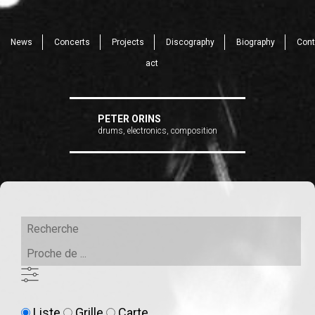
News
Concerts
Projects
Discography
Biography
Cont
act
PETER ORINS
drums, electronics, composition
Recherche
Proche
de
...
LISTE
Type
Liste
Grille
Carte