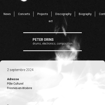
News
Concerts
Projects
Discography
Biography
Cont
act
PETER ORINS
drums, electronics, composition
2 septembre 2024
Adresse
Pôle Culturel
Fresnes-en-Woëvre