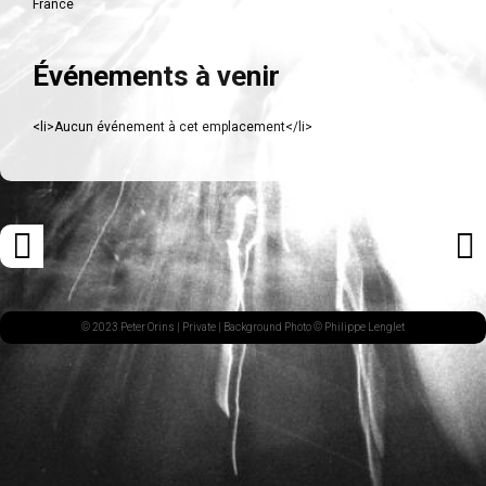
France
Événements à venir
<li>Aucun événement à cet emplacement</li>
Navigation
«
ARTI
des
ARTICLE
SUI
articles
PRÉCÉDENT
»
© 2023 Peter Orins |
Private
| Background Photo © Philippe Lenglet