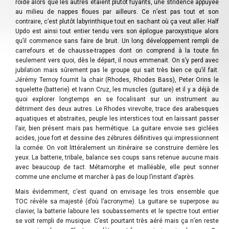
roide alors que les autres étaient plutôt fuyants, une stridence appuyée
au milieu de nappes floues par ailleurs. Ce n’est pas tout et son
contraire, c’est plutôt labyrinthique tout en sachant où ça veut aller. Half
Updo est ainsi tout entier tendu vers son épilogue paroxystique alors
qu’il commence sans faire de bruit. Un long développement rempli de
carrefours et de chausse-trappes dont on comprend à la toute fin
seulement vers quoi, dès le départ, il nous emmenait. On s’y perd avec
jubilation mais sûrement pas le groupe qui sait très bien ce qu’il fait.
Jérémy Ternoy fournit la chair (Rhodes, Rhodes Bass), Peter Orins le
squelette (batterie) et Ivann Cruz, les muscles (guitare) et il y a déjà de
quoi explorer longtemps en se focalisant sur un instrument au
détriment des deux autres. Le Rhodes virevolte, trace des arabesques
aquatiques et abstraites, peuple les interstices tout en laissant passer
l’air, bien présent mais pas hermétique. La guitare envoie ses giclées
acides, joue fort et dessine des zébrures définitives qui impressionnent
la cornée. On voit littéralement un itinéraire se construire derrière les
yeux. La batterie, tribale, balance ses coups sans retenue aucune mais
avec beaucoup de tact. Métamorphe et malléable, elle peut sonner
comme une enclume et marcher à pas de loup l’instant d’après.
Mais évidemment, c’est quand on envisage les trois ensemble que
TOC révèle sa majesté (d’où l’acronyme). La guitare se superpose au
clavier, la batterie laboure les soubassements et le spectre tout entier
se voit rempli de musique. C’est pourtant très aéré mais ça n’en reste