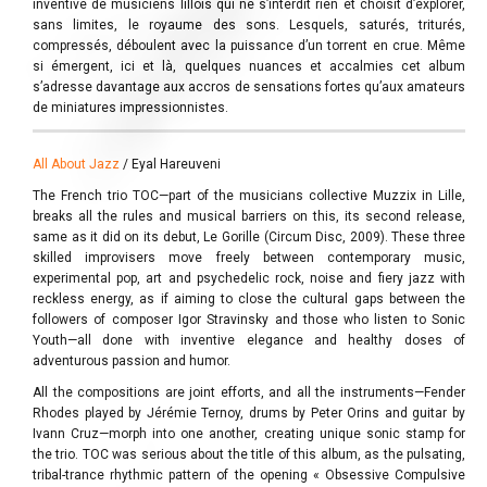
inventive de musiciens lillois qui ne s’interdit rien et choisit d’explorer,
sans limites, le royaume des sons. Lesquels, saturés, triturés,
compressés, déboulent avec la puissance d’un torrent en crue. Même
si émergent, ici et là, quelques nuances et accalmies cet album
s’adresse davantage aux accros de sensations fortes qu’aux amateurs
de miniatures impressionnistes.
All About Jazz
/ Eyal Hareuveni
The French trio TOC—part of the musicians collective Muzzix in Lille,
breaks all the rules and musical barriers on this, its second release,
same as it did on its debut, Le Gorille (Circum Disc, 2009). These three
skilled improvisers move freely between contemporary music,
experimental pop, art and psychedelic rock, noise and fiery jazz with
reckless energy, as if aiming to close the cultural gaps between the
followers of composer Igor Stravinsky and those who listen to Sonic
Youth—all done with inventive elegance and healthy doses of
adventurous passion and humor.
All the compositions are joint efforts, and all the instruments—Fender
Rhodes played by Jérémie Ternoy, drums by Peter Orins and guitar by
Ivann Cruz—morph into one another, creating unique sonic stamp for
the trio. TOC was serious about the title of this album, as the pulsating,
tribal-trance rhythmic pattern of the opening « Obsessive Compulsive