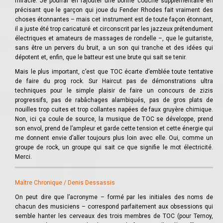
miracle. Je pourrai en rajouter une bonne couche supplémentaire en
précisant que le garçon qui joue du Fender Rhodes fait vraiment des
choses étonnantes – mais cet instrument est de toute façon étonnant,
il a juste été trop caricaturé et circonscrit par les jazzeux prétendument
électriques et amateurs de massages de rondelle –, que le guitariste,
sans être un pervers du bruit, a un son qui tranche et des idées qui
dépotent et, enfin, que le batteur est une brute qui sait se tenir.
Mais le plus important, c’est que TOC écarte d’emblée toute tentative
de faire du prog rock. Sur Haircut pas de démonstrations ultra
techniques pour le simple plaisir de faire un concours de zizis
progressifs, pas de rabâchages alambiqués, pas de gros plats de
nouilles trop cuites et trop collantes napées de faux gruyère chimique.
Non, ici ça coule de source, la musique de TOC se développe, prend
son envol, prend de l’ampleur et garde cette tension et cette énergie qui
me donnent envie d’aller toujours plus loin avec elle. Oui, comme un
groupe de rock, un groupe qui sait ce que signifie le mot électricité.
Merci.
Maître Chronique / Denis Dessassis
On peut dire que l’acronyme – formé par les initiales des noms de
chacun des musiciens – correspond parfaitement aux obsessions qui
semble hanter les cerveaux des trois membres de TOC (pour Ternoy,