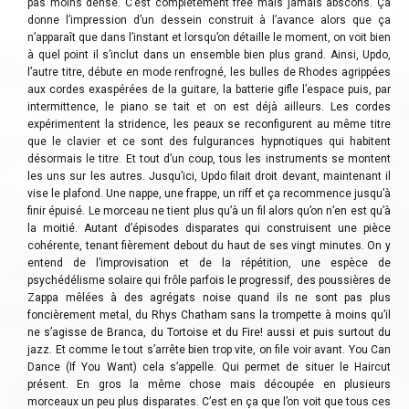
pas moins dense. C’est complètement free mais jamais abscons. Ça
donne l’impression d’un dessein construit à l’avance alors que ça
n’apparaît que dans l’instant et lorsqu’on détaille le moment, on voit bien
à quel point il s’inclut dans un ensemble bien plus grand. Ainsi, Updo,
l’autre titre, débute en mode renfrogné, les bulles de Rhodes agrippées
aux cordes exaspérées de la guitare, la batterie gifle l’espace puis, par
intermittence, le piano se tait et on est déjà ailleurs. Les cordes
expérimentent la stridence, les peaux se reconfigurent au même titre
que le clavier et ce sont des fulgurances hypnotiques qui habitent
désormais le titre. Et tout d’un coup, tous les instruments se montent
les uns sur les autres. Jusqu’ici, Updo filait droit devant, maintenant il
vise le plafond. Une nappe, une frappe, un riff et ça recommence jusqu’à
finir épuisé. Le morceau ne tient plus qu’à un fil alors qu’on n’en est qu’à
la moitié. Autant d’épisodes disparates qui construisent une pièce
cohérente, tenant fièrement debout du haut de ses vingt minutes. On y
entend de l’improvisation et de la répétition, une espèce de
psychédélisme solaire qui frôle parfois le progressif, des poussières de
Zappa mêlées à des agrégats noise quand ils ne sont pas plus
foncièrement metal, du Rhys Chatham sans la trompette à moins qu’il
ne s’agisse de Branca, du Tortoise et du Fire! aussi et puis surtout du
jazz. Et comme le tout s’arrête bien trop vite, on file voir avant. You Can
Dance (If You Want) cela s’appelle. Qui permet de situer le Haircut
présent. En gros la même chose mais découpée en plusieurs
morceaux un peu plus disparates. C’est en ça que l’on voit que tous ces