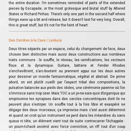
the entire duration. I’m sometimes reminded of parts of the extended
pieces by Escapade, or the most grotesque and brutal stuff by Altered
States or Richard Pinhas. There’s only one part in the second half where
things ease up a bit and release, but it doesn’t last for very long. Overall,
this is great stuff, but it’s not for the faint of heart.
Des Cendres à la Cave / Leoluce
Deux titres séparés par un espace, celui du changement de face, deux
choses bien distinctes mais aussi deux constructions aux nombreux
traits communs : le souffle, le réseau, les ramifications, les vecteurs
flous et la dynamique. Guitare, batterie et Fender Rhodes
s’enchevêtrent, s’arc-boutent ou prennent appui sur les deux autres
pour dessiner un monde fantasmatique, végétal et abstrait. De prime
abord, on est plutôt cueilli par l’aspect tribal des compositions, la
pulsation balancée aux pieds des idoles, une cérémonie païenne où l’on
s’immisce sans trop oser. Mais TOC a un je-ne-sais-quoi d’organique qui
emprisonne les synapses dans des cercles concentriques dont ils ne
peuvent plus s’extirper. Un souffle tout à la fois libre et exaspéré se
dégage des deux morceaux, ça improvise mais c’est aussi déterminé
et quand on croit qu’un instrument se perd dans les méandres du sans
queue ni tête, un élément vient tout de suite contrecarrer l’échappée :
un poum-tchack asséné avec force conviction, un riff tout d’un coup