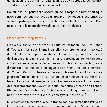
qui additionne les entraînements avant de se dire prêt à la compétition
– et d’accepter l’idée d’un échec possible.
Haircut est une petite folie sonore qui nous rappelle à l’ordre : puisque
nous sommes tous menacés d’un trop plein de tiédeur, il est temps de
se livrer, parfois, à des excès, salvateurs ceux-là, de température. Pour
ne pas courir le risque de vivre dans un sommeil debout.
Citizen Jazz / Franpi Barriaux
On avait laissé le trio nordiste TOC sur une invitation : You Can Dance
(If You Want It), nous intimait en effet son premier album, ponctué
d’électricité et de nappes caustiques. La musique y tenait tout autant
de l’urgence farouche que de la lente percolation de nombreuses
influences en apparence discordantes. Sur les cordes de la guitare
d’Ivann Cruz comme sous les baguettes de Peter Orins, deux membres
du Circum Grand Orchestra, circulaient librement des flots de rock
progressif mais aussi de la musique électronique et du Métal en
fusion. Le tout amalgamé par un jazz fièvreux descendant directement
des expérimentations Seventies sous les coups de boutoir du Fender
Rhodes de Jérémie Ternoy ; L’actuel clavier de Magma est par ailleurs
habitué des expériences lilloises, de Vazytouille au trio [NU].
Si le premier album flirtait avec la transe par la superposition infinie de
flux contradictoires, Haircut, le second (Circum Disc) est une