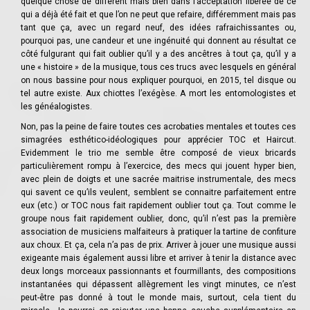
quelque chose de différent mais bien dans l’acceptation libérée de ce
qui a déjà été fait et que l’on ne peut que refaire, différemment mais pas
tant que ça, avec un regard neuf, des idées rafraichissantes ou,
pourquoi pas, une candeur et une ingénuité qui donnent au résultat ce
côté fulgurant qui fait oublier qu’il y a des ancêtres à tout ça, qu’il y a
une « histoire » de la musique, tous ces trucs avec lesquels en général
on nous bassine pour nous expliquer pourquoi, en 2015, tel disque ou
tel autre existe. Aux chiottes l’exégèse. A mort les entomologistes et
les généalogistes.
Non, pas la peine de faire toutes ces acrobaties mentales et toutes ces
simagrées esthético-idéologiques pour apprécier TOC et Haircut.
Evidemment le trio me semble être composé de vieux bricards
particulièrement rompu à l’exercice, des mecs qui jouent hyper bien,
avec plein de doigts et une sacrée maitrise instrumentale, des mecs
qui savent ce qu’ils veulent, semblent se connaitre parfaitement entre
eux (etc.) or TOC nous fait rapidement oublier tout ça. Tout comme le
groupe nous fait rapidement oublier, donc, qu’il n’est pas la première
association de musiciens malfaiteurs à pratiquer la tartine de confiture
aux choux. Et ça, cela n’a pas de prix. Arriver à jouer une musique aussi
exigeante mais également aussi libre et arriver à tenir la distance avec
deux longs morceaux passionnants et fourmillants, des compositions
instantanées qui dépassent allègrement les vingt minutes, ce n’est
peut-être pas donné à tout le monde mais, surtout, cela tient du