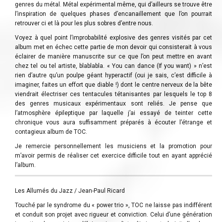
genres du métal. Métal expérimental même, qui d’ailleurs se trouve être
l’inspiration de quelques phases d’encanaillement que l’on pourrait
retrouver ci et là pour les plus sobres d’entre nous.
Voyez à quel point l’improbabilité explosive des genres visités par cet
album met en échec cette partie de mon devoir qui consisterait à vous
éclairer de manière manuscrite sur ce que l’on peut mettre en avant
chez tel ou tel artiste, blablabla. « You can dance (If you want) » n’est
rien d’autre qu’un poulpe géant hyperactif (oui je sais, c’est difficile à
imaginer, faites un effort que diable !) dont le centre nerveux de la bête
viendrait électriser ces tentacules tétanisantes par lesquels le top 8
des genres musicaux expérimentaux sont reliés. Je pense que
l’atmosphère épileptique par laquelle j’ai essayé de teinter cette
chronique vous aura suffisamment préparés à écouter l’étrange et
contagieux album de TOC.
Je remercie personnellement les musiciens et la promotion pour
m’avoir permis de réaliser cet exercice difficile tout en ayant apprécié
l’album.
Les Allumés du Jazz / Jean-Paul Ricard
Touché par le syndrome du « power trio », TOC ne laisse pas indifférent
et conduit son projet avec rigueur et conviction. Celui d’une génération