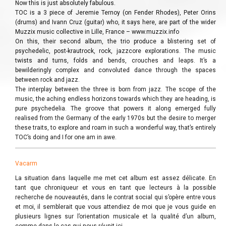
Now this is just absolutely fabulous.
TOC is a 3 piece of Jeremie Ternoy (on Fender Rhodes), Peter Orins
(drums) and Ivann Cruz (guitar) who, it says here, are part of the wider
Muzzix music collective in Lille, France – www.muzzix.info
On this, their second album, the trio produce a blistering set of
psychedelic, post-krautrock, rock, jazzcore explorations. The music
twists and turns, folds and bends, crouches and leaps. It’s a
bewilderingly complex and convoluted dance through the spaces
between rock and jazz.
The interplay between the three is born from jazz. The scope of the
music, the aching endless horizons towards which they are heading, is
pure psychedelia. The groove that powers it along emerged fully
realised from the Germany of the early 1970s but the desire to merger
these traits, to explore and roam in such a wonderful way, that’s entirely
TOC’s doing and I for one am in awe.
Vacarm
La situation dans laquelle me met cet album est assez délicate. En
tant que chroniqueur et vous en tant que lecteurs à la possible
recherche de nouveautés, dans le contrat social qui s’opère entre vous
et moi, il semblerait que vous attendiez de moi que je vous guide en
plusieurs lignes sur l’orientation musicale et la qualité d’un album,