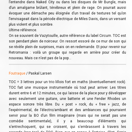
l’entendre dans Naked City ou dans les disques de Mr Bungle, mais
d’un amalgame brûlant, ténébreux et plein de rage. On pourrait aussi
évoquer une démache peu éloignée d’un travail de textures tel qu’on
l’envisageait dans la période électrique de Miles Davis, dans un versant
plus violent et plus sombre.
Ultime référence.
On se souvient de Vazytouille, autre référence du label Circum. TOC est
son pendant plein de noirceur. On ressort essoré de ce mur de son qui
se révèle plein de surprises, mais on en redemande. Et pour revenir sur
Retromania : voilà un groupe qui regarde en arrière pour créer du
nouveau. Mais ce n’est pas de la pop…
Foutraque
/ Paskal Larsen
TOC = 3 lettres pour un trio lillois fort en maths (éventuellement rock).
TOC fait une musique instrumentale où tout peut arriver. Les titres
durent entre 6 et 12 minutes, ce qui laisse de la place pour y développer
avec seulement une guitare, une batterie et une Fender Rhodes un
espace sonore très libre. Du « post » rock, du « free » jazz, de
l’expérimental, de l’électro/ambiant et des ambiances qui pourraient
servir pour la BO d’un film imaginaire (mais qui ne serait pas une
comédie sentimentale), il y a beaucoup d’éléments qui
s’entrechoquent, qui se croisent, qui s’embrassent à travers les