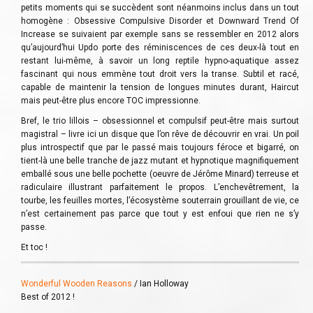
petits moments qui se succèdent sont néanmoins inclus dans un tout
homogène : Obsessive Compulsive Disorder et Downward Trend Of
Increase se suivaient par exemple sans se ressembler en 2012 alors
qu’aujourd’hui Updo porte des réminiscences de ces deux-là tout en
restant lui-même, à savoir un long reptile hypno-aquatique assez
fascinant qui nous emmène tout droit vers la transe. Subtil et racé,
capable de maintenir la tension de longues minutes durant, Haircut
mais peut-être plus encore TOC impressionne.
Bref, le trio lillois – obsessionnel et compulsif peut-être mais surtout
magistral – livre ici un disque que l’on rêve de découvrir en vrai. Un poil
plus introspectif que par le passé mais toujours féroce et bigarré, on
tient-là une belle tranche de jazz mutant et hypnotique magnifiquement
emballé sous une belle pochette (oeuvre de Jérôme Minard) terreuse et
radiculaire illustrant parfaitement le propos. L’enchevêtrement, la
tourbe, les feuilles mortes, l’écosystème souterrain grouillant de vie, ce
n’est certainement pas parce que tout y est enfoui que rien ne s’y
passe.
Et toc !
Wonderful Wooden Reasons
/ Ian Holloway
Best of 2012 !