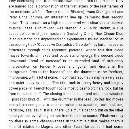
Very interesting stuff from an unknown combo from Lille, France! They
are named Toc, a combination of the first letters of the last names of
the members: Jérémie Ternoy (fender Rhodes), Ivann Cruz (guitar) and
Peter Orins (drums). An interesting line up, delivering their second
album. They operate on a high musical level with clear and outspoken
musical ideas. Circum-Disc was started in 2004 by Circum, a Lille
based collective of jazz musicians (including Orins). Now Circum-Disc
is an outlet for local improvised and experimental music. Back to Toc. In
the opening track ‘Obsessive Compulsive Disorder’ they built impressive
structures through thick repetitive patterns. Where this first piece
moves towards climaxes and outbursts of energy, the second piece
‘Downward Trend of Increase’ is an extended kind of stationary
improvisation on fender Rhodes and guitar, and drums in the
background. ‘Iron to the buzz top’ has the drummer in the forefront,
improvising, with a lot of noise. In contrast ’You had a nap’ is a very easy
and quiet jazzy exercise. ‘The title track is a very heavy and lengthy
power piece. In ‘French tough’ Toc is most close to ordinary rock, but far
from the usual stuff. The closing piece is quiet and open improvisation
– post rock kind of – with the drummer in the lead. So this trio moves
easily from one genre to another: noise, improvisation, rock, postrock,
hardcore, jazz, zeuhl. It is all there. So a multisided trio, but on the other
hand you feel everything comes from the same source. Whatever they
do, there is some obsessiveness in their music that makes them a
little bit related to Magma and other Zeuhl-like bands. I had some