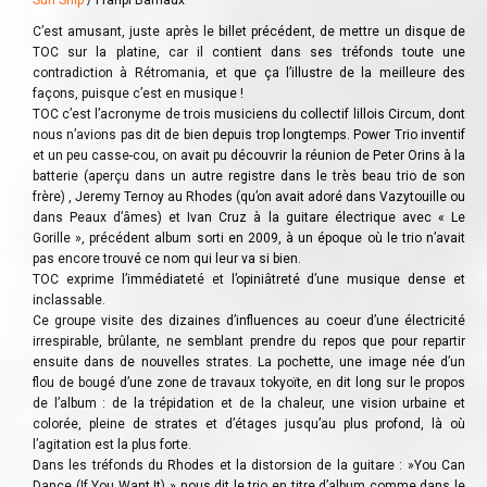
Sun Ship
/ Franpi Barriaux
C’est amusant, juste après le billet précédent, de mettre un disque de
TOC sur la platine, car il contient dans ses tréfonds toute une
contradiction à Rétromania, et que ça l’illustre de la meilleure des
façons, puisque c’est en musique !
TOC c’est l’acronyme de trois musiciens du collectif lillois Circum, dont
nous n’avions pas dit de bien depuis trop longtemps. Power Trio inventif
et un peu casse-cou, on avait pu découvrir la réunion de Peter Orins à la
batterie (aperçu dans un autre registre dans le très beau trio de son
frère) , Jeremy Ternoy au Rhodes (qu’on avait adoré dans Vazytouille ou
dans Peaux d’âmes) et Ivan Cruz à la guitare électrique avec « Le
Gorille », précédent album sorti en 2009, à un époque où le trio n’avait
pas encore trouvé ce nom qui leur va si bien.
TOC exprime l’immédiateté et l’opiniâtreté d’une musique dense et
inclassable.
Ce groupe visite des dizaines d’influences au coeur d’une électricité
irrespirable, brûlante, ne semblant prendre du repos que pour repartir
ensuite dans de nouvelles strates. La pochette, une image née d’un
flou de bougé d’une zone de travaux tokyoïte, en dit long sur le propos
de l’album : de la trépidation et de la chaleur, une vision urbaine et
colorée, pleine de strates et d’étages jusqu’au plus profond, là où
l’agitation est la plus forte.
Dans les tréfonds du Rhodes et la distorsion de la guitare : »You Can
Dance (If You Want It) » nous dit le trio en titre d’album comme dans le