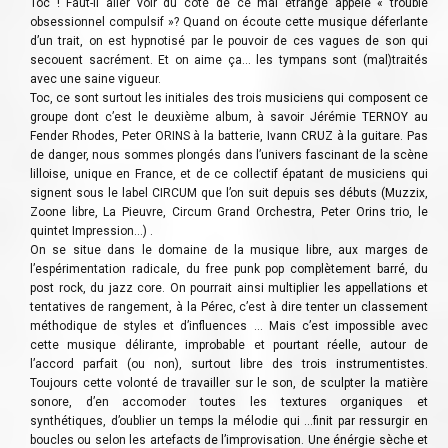
Toc ! Faut-il aller voir du côté de ce mal étrange appelé « trouble
obsessionnel compulsif »? Quand on écoute cette musique déferlante
d’un trait, on est hypnotisé par le pouvoir de ces vagues de son qui
secouent sacrément. Et on aime ça… les tympans sont (mal)traités
avec une saine vigueur.
Toc, ce sont surtout les initiales des trois musiciens qui composent ce
groupe dont c’est le deuxième album, à savoir Jérémie TERNOY au
Fender Rhodes, Peter ORINS à la batterie, Ivann CRUZ à la guitare. Pas
de danger, nous sommes plongés dans l’univers fascinant de la scène
lilloise, unique en France, et de ce collectif épatant de musiciens qui
signent sous le label CIRCUM que l’on suit depuis ses débuts (Muzzix,
Zoone libre, La Pieuvre, Circum Grand Orchestra, Peter Orins trio, le
quintet Impression…) .
On se situe dans le domaine de la musique libre, aux marges de
l’espérimentation radicale, du free punk pop complètement barré, du
post rock, du jazz core. On pourrait ainsi multiplier les appellations et
tentatives de rangement, à la Pérec, c’est à dire tenter un classement
méthodique de styles et d’influences … Mais c’est impossible avec
cette musique délirante, improbable et pourtant réelle, autour de
l’accord parfait (ou non), surtout libre des trois instrumentistes.
Toujours cette volonté de travailler sur le son, de sculpter la matière
sonore, d’en accomoder toutes les textures organiques et
synthétiques, d’oublier un temps la mélodie qui …finit par ressurgir en
boucles ou selon les artefacts de l’improvisation. Une énérgie sèche et