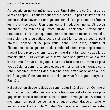
moins qu’on puisse dire…
Au départ, on ne se méfie pas trop. Une batterie discrète lance de
lointains appels – il faut presque tendre l’oreille – à peine infiltrés par les
sonorités d’un clavier et d’une guitare, dont il n’est pas aisé de démêler
les fils entrecroisés. Rien dans cette introduction ne paraît devoir
annoncer les minutes qui vont suivre. Lancinantes. Hypnotiques.
Etouffantes. Il n’est pas question de notes, encore moins de mélodie,
mais bien d’une pulsation, sourde et obsédante, qui va petit à petit
envahir l’espace et ne plus vous lâcher. Les sons, saturés et
électriques, de la guitare et du Fender Rhodes, imperceptiblement,
tracent leurs propres chemins, au rythme d’un « tambour » aux allures
machiniques. TOC vient de vous serrer dans ses griffes et vous aurez
bien du mal à vous en dégager. Il lui aura fallu près de 7 minutes pour
vous désigner comme sa proie et vous entraîner dans un voyage sans
retour possible. Reste-t-il des humains dans cette lande aride au sol
brûlé, baignée d’une lumière crue, celle qui vous fait cligner des yeux ?
Pas sûr…
Haircut est un disque radical, au sens le plus littéral du mot. Comme si
le trio en action mettait en œuvre tous les moyens dont il dispose pour
gagner un combat contre un ennemi qu’on ne voit jamais. A certains
moments, on peut penser à une autre quête d’absolu, celle –
ancestrale et trouble – de Christian Vander et son Theusz Hamtaahk,