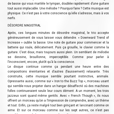
de basse qui vous martèle le tympan, doublée rapidement d’une guitare
tout aussi implacable. Une mélodie ? Pourquoi faire ? Cette musique est
physique. Ce n’est pas à votre conscience qu’elle s’adresse, mais à vos
nerfs.
DÉSORDRE MAGISTRAL
Après, ces longues minutes de désordre magistral, le trio accepte
généreusement de vous laisser vous détendre. « Downward Trend of
Increase » oublie la basse. Une note de guitare pour commencer et la
batterie qui roule, délicatement. Puis ça grouille, le clavier comme la
guitare. C’est doux, mais toujours aussi plein. Un semblant de mélodie
se dessine, brouillonne, imperceptible. Comme pour parler à
l’inconscient, encore, plutôt qu’à la conscience.
Le disque continue comme ça pendant une heure entre des
compositions éreintantes et d’autres (faussement) relaxante. Très
construite, cette musique semble pourtant instinctive, animale.
Opressante aussi, comme sur « Iron to the Buzz Top », morceau usant
qui semble nous projeter dans un hangar désaffecté où des machines
folles continueraient seule leur cours dément. A un moment, les trois
jazzeux sont quand même gentils. Avec « French Though », ils nous
offrent un morceau qu’on a l’impression de comprendre, avec un thème
et tout. Enfin, ça reste malgré tout bien grinçant et lancinant comme on
aime. Et sur ce morceau comme sur les sept autres, ce n’est pas