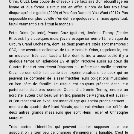
Orins, Cruz). Leur coupe de cheveux a de faux airs d’un ébouriffage en
bonne et due forme. Haircut est en effet le nom de leur troisième
disque après Le gorille (2009) et You Can Dance If You Want (2012). Pas
impossible non plus qu’elle n’en défrise quelques-uns, mais après tout,
faut-il vraiment plaire à tout le monde ?
Peter Orins (batterie), Yvann Cruz (guitare), Jérémie Ternoy (Fender
Rhodes). Il y a quelques mois, j’avais évoqué ici même 12, le disque du
Circum Grand Orchestra, dont les deux premiers cités sont membres :
CGO, une aventure collective de toute beauté. Orins, rappelons-le, est
un musicien très actif basé à Lille, dont le trio a aussi publié il y a
quelque temps un splendide Liv et qu’on retrouve aussi au cœur du
Quartet Base et son récent Diapason qui mérite une oreille attentive.
Cruz, de son côté, fait partie des expérimentateurs, de ceux qui ne
peuvent se contenter de laisser fructifier leurs obligations musicales
en bon père de famille. Le risque est toujours présent dans leur
portefeuille d’actions sonores. Quant à Jérémie Ternoy, encore un
nordiste, auteur d’un beau Bill en trio, pianiste de Magma, il est aussi –
et j’en reparlerai en évoquant Inner Village qui sortira prochainement –
membre du quartet de Gérard Marais, qui le voit évoluer aux côtés de
deux autres grands messieurs que sont Henri Texier et Christophe
Marguet.
Trois cartes d’identités qui peuvent laisser supposer que leur
association a bien peu de chances d’engendrer la banalité. C’est le