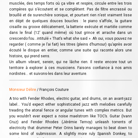
musclée, des temps forts où ça vibre et respire, circule entre les trois
compères qui s’écoutent et se complètent. Pas de filtre encrassé ou
brouillé et de surenchère sonique, et pourtant rien n’est vraiment lisse
en dépit de quelques douces boucles : le piano s’affole, la guitare
cisaille ou groove délicatement, la batterie exécute et martèle comme
dans le final (12’ quand même) où tout grince et arrache dans un
crescendo fou…intitulé « That’s what she said ». Ah oui, vous pouvez ne
regarder ( comme je l’ai fait) les titres (pleins d’humour) qu’après avoir
écouté le disque en entier, comme une suite qui raconte alors une
histoire, qui prend sens.
Un album vibrant, serein, qui ne lâche rien. Il reste encore tout un
territoire à explorer à ces musiciens. Faisons confiance à nos amis
nordistes… et suivons-les dans leur aventure.
Monsieur Délire
/ François Couture
A trio with Fender Rhodes, electric guitar, and drums, on an avant-jazz
label… You’d expect either sophisticated jazz with melodies carefully
treading the atonal fence or angular tunes with complex metrics. But
you wouldn’t ever expect a noise maelstrom like TOC’s. Guitar (Ivann
Cruz) and Fender Rhodes (Jérémie Ternoy) unleash torrents of
electricity that drummer Peter Orins barely manages to beat down to
some kind of submission. A slightly more ruly Spanish Donkey, to