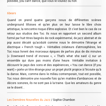
possible, you can’t dance, que vous le vouliez ou non.
6bears
Quand on prend quatre garçons issus de différentes scènes
underground lilloises et qu’en plus on leur laisse le libre choix
artistique, la rencontre risque d’être explosive. Et c’est bien le cas de ce
retour aux studios des Toc. Ils nous en rapportent un second album
formé par huit titres baignés de rock expérimental, de jazz abstrait et de
pop aussi décalé qu’acidulé comme nous le démontre l’étrange et
électrique « French tough ». Véritables créateurs d’atmosphères, les
Toc nous livrent des morceaux épiques de parfois plus de dix minutes
(« Downward trend of incrase », « That’s what she said ») sur un
ensemble qui dure pas moins d’une heure. Véritable invitation à
découvrir le pays des sons et des expériences, « You can dance (if you
want) » porte un titre étrange pour un projet plutôt propice à l’écoute qu’à
la danse. Mais, comme dans le milieu contemporain, tout est possible,
Toc nous démontre une nouvelle fois qu’en matière d’ambiances et de
décors sonores, ils ne sont pas à la traine. Que les amateurs du genre
se le disent…
Les Dernières Nouvelles du Jazz
/ Sophie Chambon