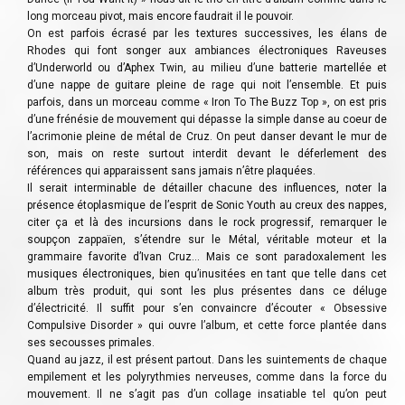
long morceau pivot, mais encore faudrait il le pouvoir.
On est parfois écrasé par les textures successives, les élans de
Rhodes qui font songer aux ambiances électroniques Raveuses
d’Underworld ou d’Aphex Twin, au milieu d’une batterie martellée et
d’une nappe de guitare pleine de rage qui noit l’ensemble. Et puis
parfois, dans un morceau comme « Iron To The Buzz Top », on est pris
d’une frénésie de mouvement qui dépasse la simple danse au coeur de
l’acrimonie pleine de métal de Cruz. On peut danser devant le mur de
son, mais on reste surtout interdit devant le déferlement des
références qui apparaissent sans jamais n’être plaquées.
Il serait interminable de détailler chacune des influences, noter la
présence étoplasmique de l’esprit de Sonic Youth au creux des nappes,
citer ça et là des incursions dans le rock progressif, remarquer le
soupçon zappaïen, s’étendre sur le Métal, véritable moteur et la
grammaire favorite d’Ivan Cruz… Mais ce sont paradoxalement les
musiques électroniques, bien qu’inusitées en tant que telle dans cet
album très produit, qui sont les plus présentes dans ce déluge
d’électricité. Il suffit pour s’en convaincre d’écouter « Obsessive
Compulsive Disorder » qui ouvre l’album, et cette force plantée dans
ses secousses primales.
Quand au jazz, il est présent partout. Dans les suintements de chaque
empilement et les polyrythmies nerveuses, comme dans la force du
mouvement. Il ne s’agit pas d’un collage insatiable tel qu’on peut