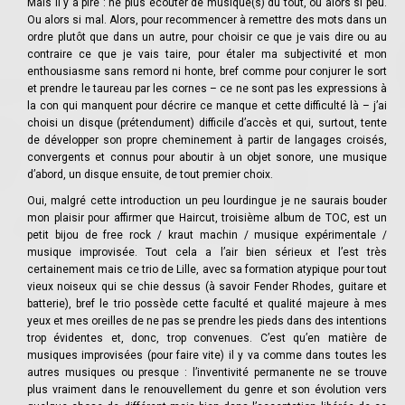
Mais il y a pire : ne plus écouter de musique(s) du tout, ou alors si peu.
Ou alors si mal. Alors, pour recommencer à remettre des mots dans un
ordre plutôt que dans un autre, pour choisir ce que je vais dire ou au
contraire ce que je vais taire, pour étaler ma subjectivité et mon
enthousiasme sans remord ni honte, bref comme pour conjurer le sort
et prendre le taureau par les cornes – ce ne sont pas les expressions à
la con qui manquent pour décrire ce manque et cette difficulté là – j’ai
choisi un disque (prétendument) difficile d’accès et qui, surtout, tente
de développer son propre cheminement à partir de langages croisés,
convergents et connus pour aboutir à un objet sonore, une musique
d’abord, un disque ensuite, de tout premier choix.
Oui, malgré cette introduction un peu lourdingue je ne saurais bouder
mon plaisir pour affirmer que Haircut, troisième album de TOC, est un
petit bijou de free rock / kraut machin / musique expérimentale /
musique improvisée. Tout cela a l’air bien sérieux et l’est très
certainement mais ce trio de Lille, avec sa formation atypique pour tout
vieux noiseux qui se chie dessus (à savoir Fender Rhodes, guitare et
batterie), bref le trio possède cette faculté et qualité majeure à mes
yeux et mes oreilles de ne pas se prendre les pieds dans des intentions
trop évidentes et, donc, trop convenues. C’est qu’en matière de
musiques improvisées (pour faire vite) il y va comme dans toutes les
autres musiques ou presque : l’inventivité permanente ne se trouve
plus vraiment dans le renouvellement du genre et son évolution vers