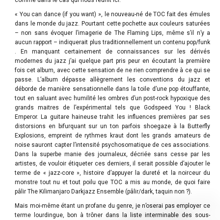
comme dans le cas qui nous réunit ici.
« You can dance (if you want) », le nouveau-né de TOC fait des émules
dans le monde du jazz. Pourtant cette pochette aux couleurs saturées
– non sans évoquer l’imagerie de The Flaming Lips, même s’il n’y a
aucun rapport – indiquerait plus traditionnellement un contenu pop/funk
. En manquant certainement de connaissances sur les dérivés
modernes du jazz j’ai quelque part pris peur en écoutant la première
fois cet album, avec cette sensation de ne rien comprendre à ce qui se
passe. L’album dépasse allègrement les conventions du jazz et
déborde de manière sensationnelle dans la toile d’une pop étouffante,
tout en saluant avec humilité les ombres d’un post-rock hypoxique des
grands maitres de l’expérimental tels que Godspeed You ! Black
Emperor. La guitare haineuse trahit les influences premières par ses
distorsions en bifurquant sur un ton parfois shoegaze à la Butterfly
Explosions, empreint de rythmes kraut dont les grands amateurs de
noise sauront capter l’intensité psychosomatique de ces associations.
Dans la superbe manie des journaleux, décriée sans cesse par les
artistes, de vouloir étiqueter ces derniers, il serait possible d’ajouter le
terme de « jazz-core », histoire d’appuyer la dureté et la noirceur du
monstre tout nu et tout poilu que TOC a mis au monde, de quoi faire
pâlir The Kilimanjaro Darkjazz Ensemble (pâlir/dark, taquin non ?).
Mais moi-même étant un profane du genre, je n’oserai pas employer ce
terme lourdingue, bon à trôner dans la liste interminable des sous-