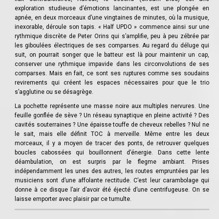
exploration studieuse d’émotions lancinantes, est une plongée en
apnée, en deux morceaux d’une vingtaines de minutes, où la musique,
inexorable, déroule son tapis. « Half UPDO » commence ainsi sur une
rythmique discrète de Peter Orins qui s’amplifie, peu à peu zébrée par
les giboulées électriques de ses comparses. Au regard du déluge qui
suit, on pourrait songer que le batteur est là pour maintenir un cap,
conserver une rythmique impavide dans les circonvolutions de ses
comparses. Mais en fait, ce sont ses ruptures comme ses soudains
revirements qui créent les espaces nécessaires pour que le trio
s’agglutine ou se désagrège.
La pochette représente une masse noire aux multiples nervures. Une
feuille gonflée de sève ? Un réseau synaptique en pleine activité ? Des
cavités souterraines ? Une épaisse touffe de cheveux rebelles ? Nul ne
le sait, mais elle définit TOC à merveille. Même entre les deux
morceaux, il y a moyen de tracer des ponts, de retrouver quelques
boucles cabossées qui bouillonnent d’énergie. Dans cette lente
déambulation, on est surpris par le flegme ambiant. Prises
indépendamment les unes des autres, les routes empruntées par les
musiciens sont d’une affolante rectitude. C’est leur carambolage qui
donne à ce disque l’air d’avoir été éjecté d’une centrifugeuse. On se
laisse emporter avec plaisir par ce tumulte.