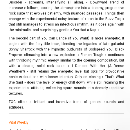
Disorder » screams, intensifying all along. « Downward Trend of
Increase » follows, cooling the atmosphere into a dreamy, progressive
rock suite that evolves patiently, with nuanced passages. Things then
change with the experimental noisy texture of « Iron to the Buzz Top, »
that still manages to stress an infectious rhythm, as it does again with
the minimalist and surprisingly gentle « You Had a Nap. »
The second part of You Can Dance (If You Want) is more energetic. It
begins with the fiery title track, blending the legacies of late guitarist
Sonny Sharrock with the hypnotic outbursts of Godspeed You! Black
Emperor, climaxing into a raw explosion. « French Tough » continues
with throbbing rhythmic energy similar to the opening composition, but
with a clearer, solid rock base. « I Danced With Her (A Dense
Weather?) » still retains the energetic level but opts for provocative
sonic explorations with looser interplay. Only on closing « That’s What
She Said » does the level of energy chill down, while still retaining the
experimental attitude, collecting spare sounds into densely repetitive
textures.
TOC offers a brilliant and inventive blend of genres, sounds and
attitudes.
Vital Weekly