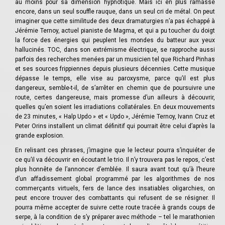
au moins pour sa dimension hypnotique. Mais ici en plus ramassé
encore, dans un seul souffle rauque, dans un seul cri de métal. On peut
imaginer que cette similitude des deux dramaturgies n’a pas échappé à
Jérémie Ternoy, actuel pianiste de Magma, et qui a pu toucher du doigt
la force des énergies qui peuplent les mondes du batteur aux yeux
hallucinés. TOC, dans son extrémisme électrique, se rapproche aussi
parfois des recherches menées par un musicien tel que Richard Pinhas
et ses sources frippiennes depuis plusieurs décennies. Cette musique
dépasse le temps, elle vise au paroxysme, parce qu’il est plus
dangereux, semble-t-il, de s’arrêter en chemin que de poursuivre une
route, certes dangereuse, mais promesse d’un ailleurs à découvrir,
quelles qu’en soient les irradiations collatérales. En deux mouvements
de 23 minutes, « Halp Updo » et « Updo », Jérémie Ternoy, Ivann Cruz et
Peter Orins installent un climat définitif qui pourrait être celui d’après la
grande explosion.
En relisant ces phrases, j’imagine que le lecteur pourra s’inquiéter de
ce qu’il va découvrir en écoutant le trio. Il n’y trouvera pas le repos, c’est
plus honnête de l’annoncer d’emblée. Il saura avant tout qu’à l’heure
d’un affadissement global programmé par les algorithmes de nos
commerçants virtuels, fers de lance des insatiables oligarchies, on
peut encore trouver des combattants qui refusent de se résigner. Il
pourra même accepter de suivre cette route tracée à grands coups de
serpe, à la condition de s’y préparer avec méthode – tel le marathonien