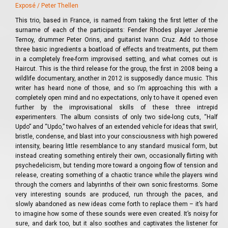
Exposé / Peter Thellen
This trio, based in France, is named from taking the first letter of the
surname of each of the participants: Fender Rhodes player Jeremie
Ternoy, drummer Peter Orins, and guitarist Ivann Cruz. Add to those
three basic ingredients a boatload of effects and treatments, put them
in a completely free-form improvised setting, and what comes out is
Haircut. This is the third release for the group, the first in 2008 being a
wildlife documentary, another in 2012 is supposedly dance music. This
writer has heard none of those, and so I’m approaching this with a
completely open mind and no expectations, only to have it opened even
further by the improvisational skills of these three intrepid
experimenters. The album consists of only two side-long cuts, “Half
Updo” and “Updo,” two halves of an extended vehicle for ideas that swirl,
bristle, condense, and blast into your consciousness with high powered
intensity, bearing little resemblance to any standard musical form, but
instead creating something entirely their own, occasionally flirting with
psychedelicism, but tending more toward a ongoing flow of tension and
release, creating something of a chaotic trance while the players wind
through the corners and labyrinths of their own sonic firestorms. Some
very interesting sounds are produced, run through the paces, and
slowly abandoned as new ideas come forth to replace them – it’s hard
to imagine how some of these sounds were even created. It’s noisy for
sure, and dark too, but it also soothes and captivates the listener for