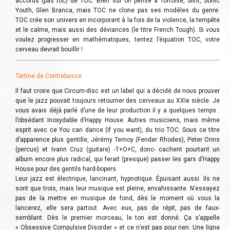
accords (pas toc) de TOC. Bien sur on pense à Tortoise, Slint, Sonic
Youth, Glen Branca, mais TOC ne clone pas ses modèles du genre.
TOC crée son univers en incorporant à la fois de la violence, la tempête
et le calme, mais aussi des déviances (le titre French Tough). Si vous
voulez progresser en mathématiques, tentez l’équation TOC, votre
cerveau devrait bouillir !
Tartine de Contrebasse
Il faut croire que Circum-disc est un label qui a décidé de nous prouver
que le jazz pouvait toujours retourner des cerveaux au XXIe siècle. Je
vous avais déjà parlé d’une de leur production il y a quelques temps :
l’obsédant Inoxydable d’Happy House. Autres musiciens, mais même
esprit avec ce You can dance (if you want), du trio TOC. Sous ce titre
d’apparence plus gentille, Jérémy Ternoy (Fender Rhodes), Peter Orins
(percus) et Ivann Cruz (guitare) -T+O+C, donc- cachent pourtant un
album encore plus radical, qui ferait (presque) passer les gars d’Happy
House pour des gentils hard-bopers.
Leur jazz est électrique, lancinant, hypnotique. Épuisant aussi. Ils ne
sont que trois, mais leur musique est pleine, envahissante. N’essayez
pas de la mettre en musique de fond, dès le moment où vous la
lancerez, elle sera partout. Avec eux, pas de répit, pas de faux-
semblant. Dès le premier morceau, le ton est donné. Ça s’appelle
« Obsessive Compulsive Disorder » et ce n’est pas pour rien. Une ligne