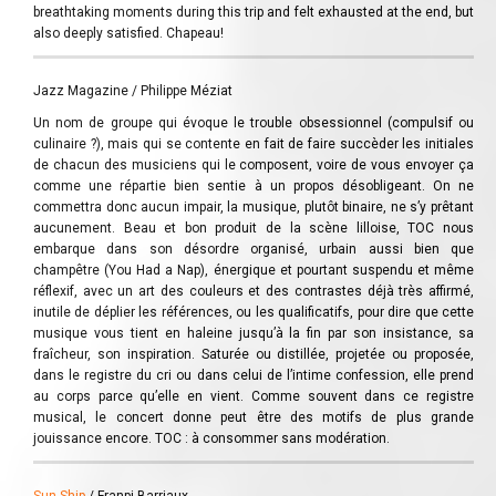
breathtaking moments during this trip and felt exhausted at the end, but
also deeply satisfied. Chapeau!
Jazz Magazine / Philippe Méziat
Un nom de groupe qui évoque le trouble obsessionnel (compulsif ou
culinaire ?), mais qui se contente en fait de faire succèder les initiales
de chacun des musiciens qui le composent, voire de vous envoyer ça
comme une répartie bien sentie à un propos désobligeant. On ne
commettra donc aucun impair, la musique, plutôt binaire, ne s’y prêtant
aucunement. Beau et bon produit de la scène lilloise, TOC nous
embarque dans son désordre organisé, urbain aussi bien que
champêtre (You Had a Nap), énergique et pourtant suspendu et même
réflexif, avec un art des couleurs et des contrastes déjà très affirmé,
inutile de déplier les références, ou les qualificatifs, pour dire que cette
musique vous tient en haleine jusqu’à la fin par son insistance, sa
fraîcheur, son inspiration. Saturée ou distillée, projetée ou proposée,
dans le registre du cri ou dans celui de l’intime confession, elle prend
au corps parce qu’elle en vient. Comme souvent dans ce registre
musical, le concert donne peut être des motifs de plus grande
jouissance encore. TOC : à consommer sans modération.