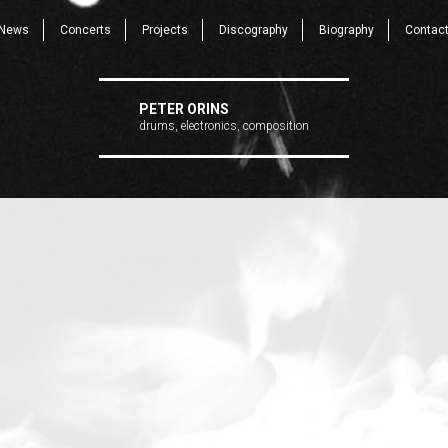
News
Concerts
Projects
Discography
Biography
Contac
PETER ORINS
drums, electronics, composition