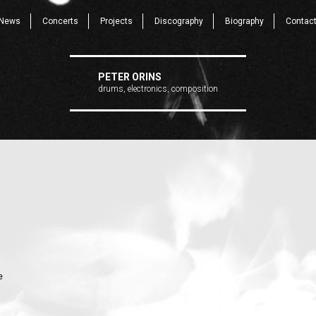
News
Concerts
Projects
Discography
Biography
Contac
PETER ORINS
drums, electronics, composition
e