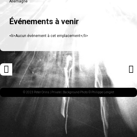
Allemagne
Événements à venir
<li>Aucun événement à cet emplacement</li>
Navigation
«
ARTI
des
ARTICLE
SUI
articles
PRÉCÉDENT
»
© 2023 Peter Orins |
Private
| Background Photo © Philippe Lenglet