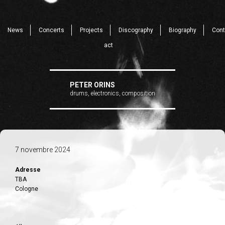
News
Concerts
Projects
Discography
Biography
Cont
act
PETER ORINS
drums, electronics, composition
7 novembre 2024
Adresse
TBA
Cologne