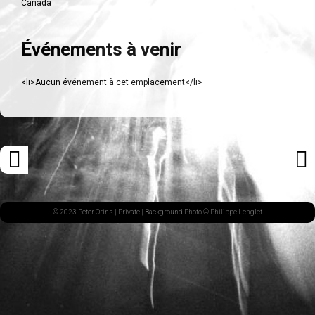
Canada
Événements à venir
<li>Aucun événement à cet emplacement</li>
Navigation
«
ARTI
des
ARTICLE
SUI
articles
PRÉCÉDENT
»
© 2023 Peter Orins |
Private
| Background Photo © Philippe Lenglet