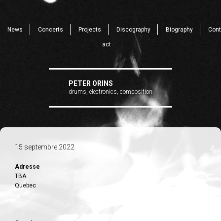
News
Concerts
Projects
Discography
Biography
Cont
act
PETER ORINS
drums, electronics, composition
15 septembre 2022
Adresse
TBA
Quebec