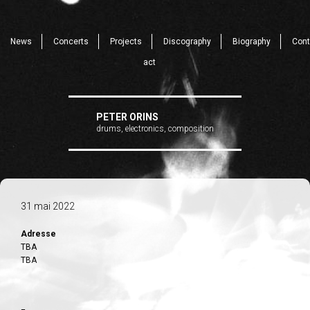
News
Concerts
Projects
Discography
Biography
Cont
act
PETER ORINS
drums, electronics, composition
31 mai 2022
Adresse
TBA
TBA