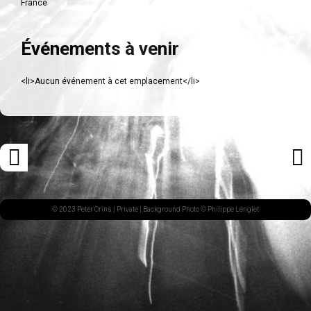
France
Événements à venir
<li>Aucun événement à cet emplacement</li>
Navigation
«
ARTI
des
ARTICLE
SUI
articles
PRÉCÉDENT
»
© 2023 Peter Orins |
Private
| Background Photo © Philippe Lenglet