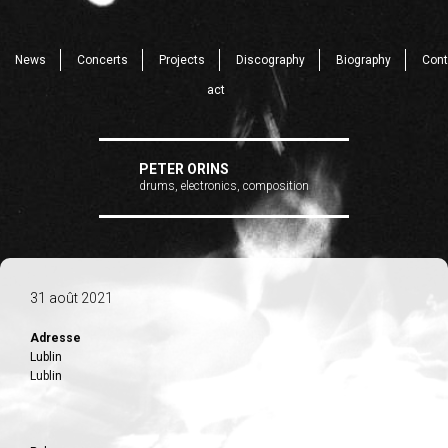
News
Concerts
Projects
Discography
Biography
Cont
act
PETER ORINS
drums, electronics, composition
31 août 2021
Adresse
Lublin
Lublin