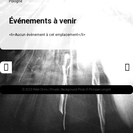
Pologne
Événements à venir
<li>Aucun événement à cet emplacement</li>
Navigation
«
ARTI
des
ARTICLE
SUI
articles
PRÉCÉDENT
»
© 2023 Peter Orins |
Private
| Background Photo © Philippe Lenglet