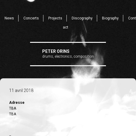
News
Concerts
Projects
Discography
Biography
Cont
act
PETER ORINS
drums, electronics, composition
11 avril 2018
Adresse
TBA
TBA