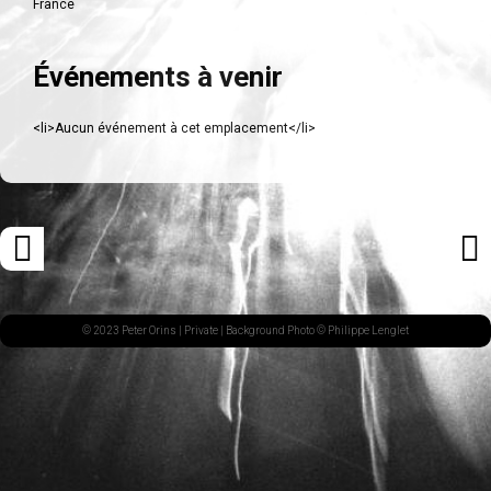
France
Événements à venir
<li>Aucun événement à cet emplacement</li>
Navigation
«
ARTI
des
ARTICLE
SUI
articles
PRÉCÉDENT
»
© 2023 Peter Orins |
Private
| Background Photo © Philippe Lenglet