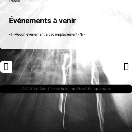
France
Événements à venir
<li>Aucun événement à cet emplacement</li>
Navigation
«
ARTI
des
ARTICLE
SUI
articles
PRÉCÉDENT
»
© 2023 Peter Orins |
Private
| Background Photo © Philippe Lenglet