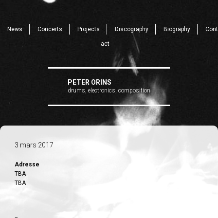
News
Concerts
Projects
Discography
Biography
Cont
act
PETER ORINS
drums, electronics, composition
3 mars 2017
Adresse
TBA
TBA