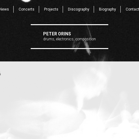
News
Concerts
Projects
Discography
Biography
Contac
PETER ORINS
drums, electronics, composition
6