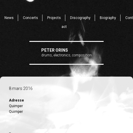
News
Concerts
Projects
Discography
Biography
Cont
act
PETER ORINS
drums, electronics, composition
8 mars 2016
Adresse
Quimper
Quimper