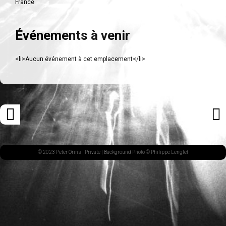
France
Événements à venir
<li>Aucun événement à cet emplacement</li>
Navigation
«
ARTI
des
ARTICLE
SUI
articles
PRÉCÉDENT
»
© 2023 Peter Orins |
Private
| Background Photo © Philippe Lenglet