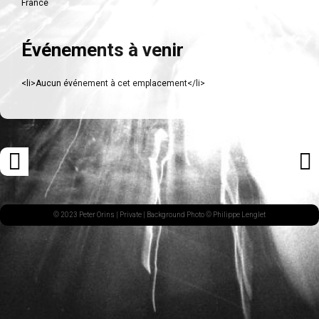
France
Événements à venir
<li>Aucun événement à cet emplacement</li>
Navigation
«
ARTI
des
ARTICLE
SUI
articles
PRÉCÉDENT
»
© 2023 Peter Orins |
Private
| Background Photo © Philippe Lenglet