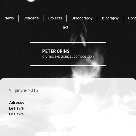
News
Concerts
Projects
Discography
Biography
Cont
act
PETER ORINS
drums, electronics, composition
21 janvier 2016
Adresse
Le Havre
Le Havre