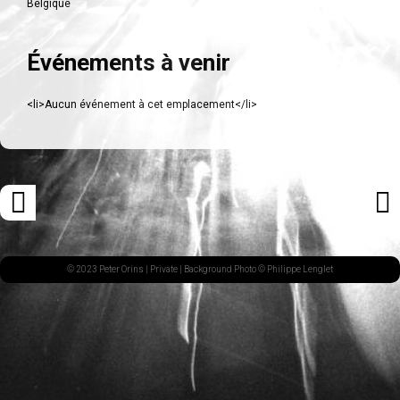
Belgique
Événements à venir
<li>Aucun événement à cet emplacement</li>
Navigation
«
ARTI
des
ARTICLE
SUI
articles
PRÉCÉDENT
»
© 2023 Peter Orins |
Private
| Background Photo © Philippe Lenglet