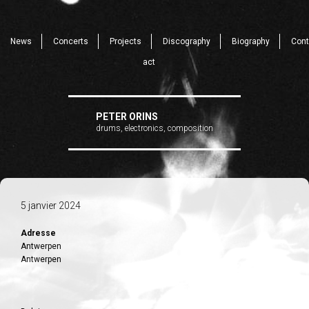
News
Concerts
Projects
Discography
Biography
Cont
act
PETER ORINS
drums, electronics, composition
5 janvier 2024
Adresse
Antwerpen
Antwerpen