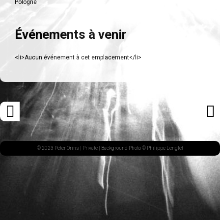
Pologne
Événements à venir
<li>Aucun événement à cet emplacement</li>
Navigation
«
ARTI
des
ARTICLE
SUI
articles
PRÉCÉDENT
»
© 2023 Peter Orins |
Private
| Background Photo © Philippe Lenglet