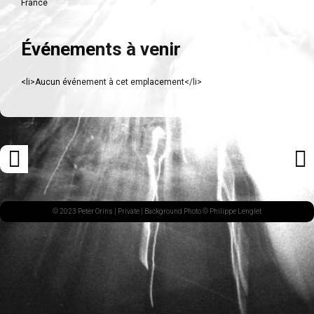
France
Événements à venir
<li>Aucun événement à cet emplacement</li>
Navigation
«
ARTI
des
ARTICLE
SUI
articles
PRÉCÉDENT
»
© 2023 Peter Orins |
Private
| Background Photo © Philippe Lenglet