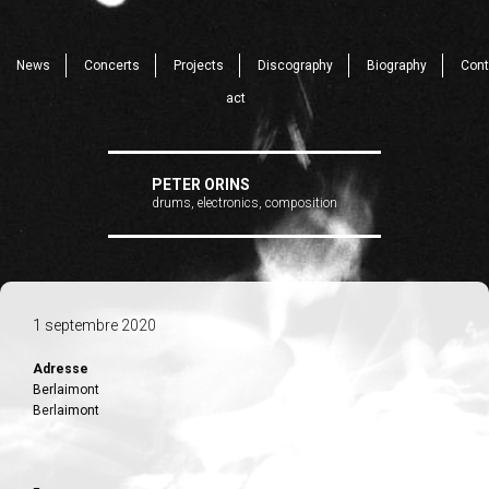
News
Concerts
Projects
Discography
Biography
Cont
act
PETER ORINS
drums, electronics, composition
1 septembre 2020
Adresse
Berlaimont
Berlaimont