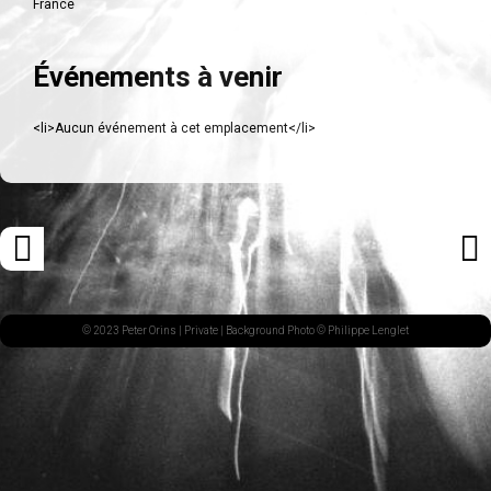
France
Événements à venir
<li>Aucun événement à cet emplacement</li>
Navigation
«
ARTI
des
ARTICLE
SUI
articles
PRÉCÉDENT
»
© 2023 Peter Orins |
Private
| Background Photo © Philippe Lenglet