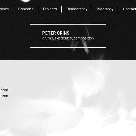
News
Concerts
Projects
Discography
Biography
Contac
PETER ORINS
drums, electronics, composition
Váhom
Váhom