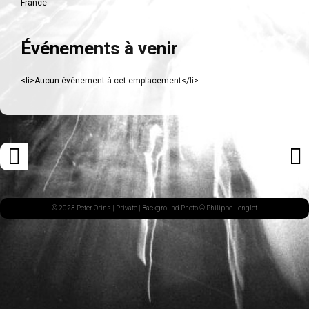
France
Événements à venir
<li>Aucun événement à cet emplacement</li>
Navigation
«
ARTI
des
ARTICLE
SUI
articles
PRÉCÉDENT
»
© 2023 Peter Orins |
Private
| Background Photo © Philippe Lenglet