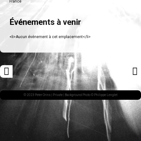
France
Événements à venir
<li>Aucun événement à cet emplacement</li>
Navigation
«
ARTI
des
ARTICLE
SUI
articles
PRÉCÉDENT
»
© 2023 Peter Orins |
Private
| Background Photo © Philippe Lenglet