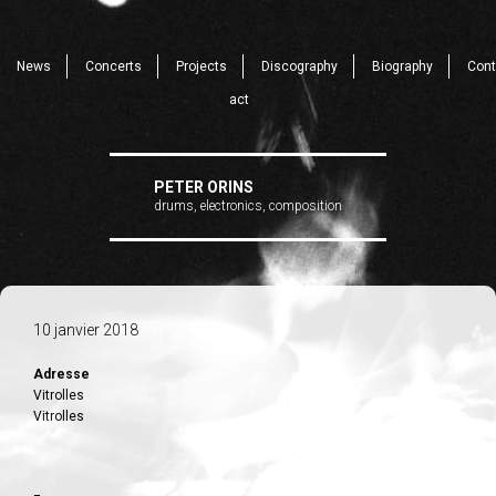
News
Concerts
Projects
Discography
Biography
Cont
act
PETER ORINS
drums, electronics, composition
10 janvier 2018
Adresse
Vitrolles
Vitrolles