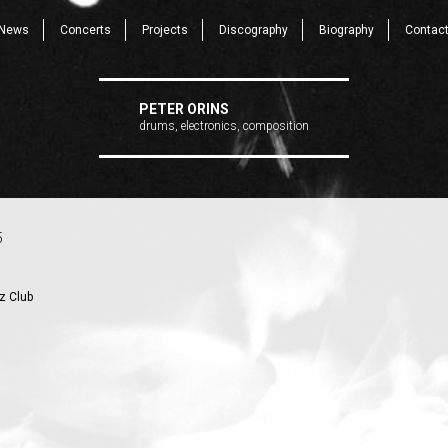
News
Concerts
Projects
Discography
Biography
Contac
PETER ORINS
drums, electronics, composition
5
z Club