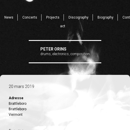
News
Concerts
Projects
Discography
Biography
Cont
act
PETER ORINS
drums, electronics, composition
20 mars 2019
Adresse
Brattleboro
Brattleboro
Vermont