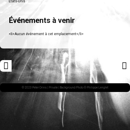
États-Unis
Événements à venir
<li>Aucun événement à cet emplacement</li>
Navigation
«
ARTI
des
ARTICLE
SUI
articles
PRÉCÉDENT
»
© 2023 Peter Orins |
Private
| Background Photo © Philippe Lenglet