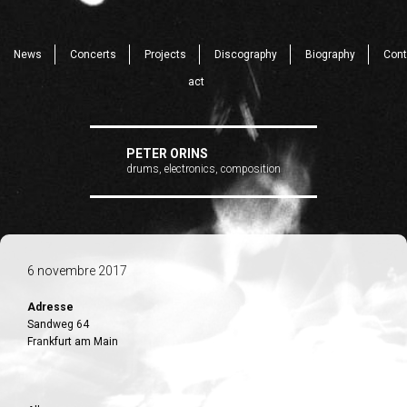
News
Concerts
Projects
Discography
Biography
Cont
act
PETER ORINS
drums, electronics, composition
6 novembre 2017
Adresse
Sandweg 64
Frankfurt am Main