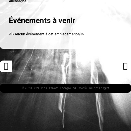
Allemagne
Événements à venir
<li>Aucun événement à cet emplacement</li>
Navigation
«
ARTI
des
ARTICLE
SUI
articles
PRÉCÉDENT
»
© 2023 Peter Orins |
Private
| Background Photo © Philippe Lenglet