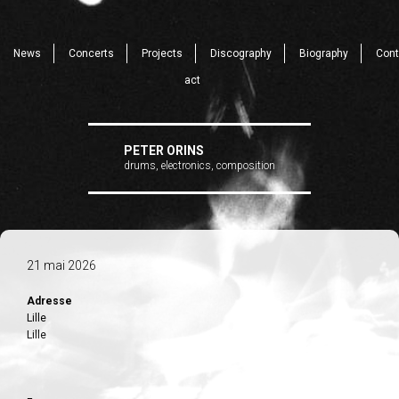
News
Concerts
Projects
Discography
Biography
Cont
act
PETER ORINS
drums, electronics, composition
21 mai 2026
Adresse
Lille
Lille