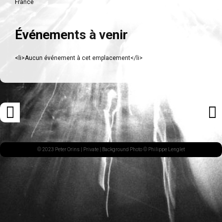
France
Événements à venir
<li>Aucun événement à cet emplacement</li>
Navigation
«
ARTI
des
ARTICLE
SUI
articles
PRÉCÉDENT
»
© 2023 Peter Orins |
Private
| Background Photo © Philippe Lenglet