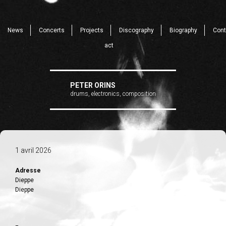
News
Concerts
Projects
Discography
Biography
Cont
act
PETER ORINS
drums, electronics, composition
1 avril 2026
Adresse
Dieppe
Dieppe