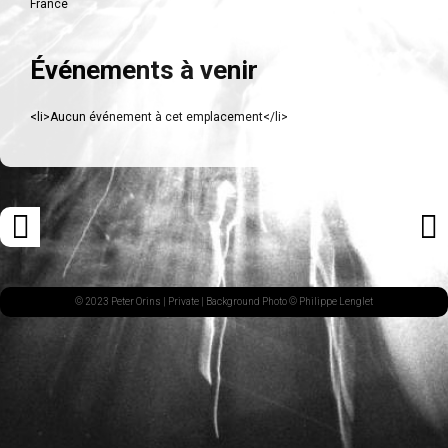
France
Événements à venir
<li>Aucun événement à cet emplacement</li>
Navigation
«
ARTI
des
ARTICLE
SUI
articles
PRÉCÉDENT
»
© 2023 Peter Orins |
Private
| Background Photo © Philippe Lenglet