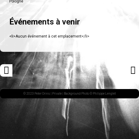
Pologne
Événements à venir
<li>Aucun événement à cet emplacement</li>
Navigation
«
ARTI
des
ARTICLE
SUI
articles
PRÉCÉDENT
»
© 2023 Peter Orins |
Private
| Background Photo © Philippe Lenglet