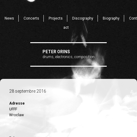
News
Concerts
Projects
Discography
Biography
Cont
act
PETER ORINS
drums, electronics, composition
28 septembre 2016
Adresse
UFFF
Wroclaw