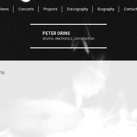
News
Concerts
Projects
Discography
Biography
Contac
PETER ORINS
drums, electronics, composition
016