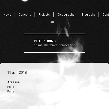
News
Concerts
Projects
Discography
Biography
Cont
act
PETER ORINS
drums, electronics, composition
11 avril 2018
Adresse
Paris
Paris