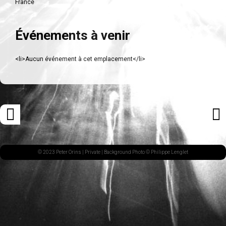
France
Événements à venir
<li>Aucun événement à cet emplacement</li>
Navigation
«
ARTI
des
ARTICLE
SUI
articles
PRÉCÉDENT
»
© 2023 Peter Orins |
Private
| Background Photo © Philippe Lenglet