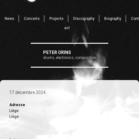
News
Concerts
Projects
Discography
Biography
Cont
act
PETER ORINS
drums, electronics, composition
17 décembre 2024
Adresse
Liège
Liège