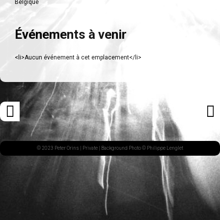
Belgique
Événements à venir
<li>Aucun événement à cet emplacement</li>
Navigation
«
ARTI
des
ARTICLE
SUI
articles
PRÉCÉDENT
»
© 2023 Peter Orins |
Private
| Background Photo © Philippe Lenglet